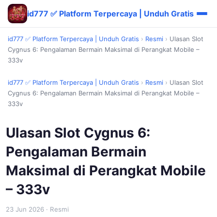
id777 ✅ Platform Terpercaya | Unduh Gratis
id777 ✅ Platform Terpercaya | Unduh Gratis
›
Resmi
›
Ulasan Slot
Cygnus 6: Pengalaman Bermain Maksimal di Perangkat Mobile –
333v
id777 ✅ Platform Terpercaya | Unduh Gratis
›
Resmi
›
Ulasan Slot
Cygnus 6: Pengalaman Bermain Maksimal di Perangkat Mobile –
333v
Ulasan Slot Cygnus 6:
Pengalaman Bermain
Maksimal di Perangkat Mobile
– 333v
23 Jun 2026
· Resmi