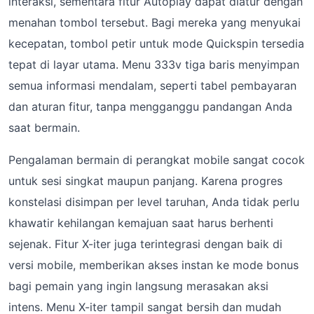
interaksi, sementara fitur Autoplay dapat diatur dengan
menahan tombol tersebut. Bagi mereka yang menyukai
kecepatan, tombol petir untuk mode Quickspin tersedia
tepat di layar utama. Menu 333v tiga baris menyimpan
semua informasi mendalam, seperti tabel pembayaran
dan aturan fitur, tanpa mengganggu pandangan Anda
saat bermain.
Pengalaman bermain di perangkat mobile sangat cocok
untuk sesi singkat maupun panjang. Karena progres
konstelasi disimpan per level taruhan, Anda tidak perlu
khawatir kehilangan kemajuan saat harus berhenti
sejenak. Fitur X-iter juga terintegrasi dengan baik di
versi mobile, memberikan akses instan ke mode bonus
bagi pemain yang ingin langsung merasakan aksi
intens. Menu X-iter tampil sangat bersih dan mudah