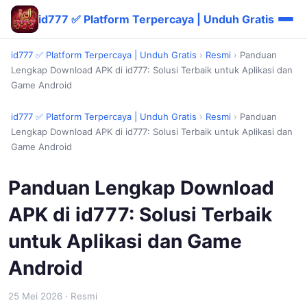
id777 ✅ Platform Terpercaya | Unduh Gratis
id777 ✅ Platform Terpercaya | Unduh Gratis
›
Resmi
›
Panduan
Lengkap Download APK di id777: Solusi Terbaik untuk Aplikasi dan
Game Android
id777 ✅ Platform Terpercaya | Unduh Gratis
›
Resmi
›
Panduan
Lengkap Download APK di id777: Solusi Terbaik untuk Aplikasi dan
Game Android
Panduan Lengkap Download
APK di id777: Solusi Terbaik
untuk Aplikasi dan Game
Android
25 Mei 2026
· Resmi