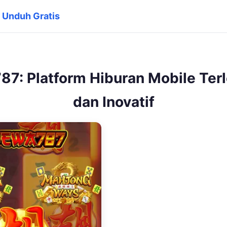
| Unduh Gratis
7: Platform Hiburan Mobile Ter
dan Inovatif