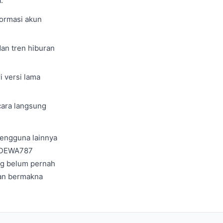
.
formasi akun
dan tren hiburan
i versi lama
cara langsung
engguna lainnya
h DEWA787
ng belum pernah
dan bermakna