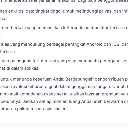
lus, memberikan kenyamanan maksimal bagi para pengguna setia
an enkripsi data tingkat tinggi untuk melindungi privasi dan in
na.
ten berkala yang memastikan ketersediaan fitur-fitur terbaru 
.
s luas yang mendukung berbagai perangkat Android dan iOS, dar
terbaru.
ngan pelanggan terintegrasi yang siap membantu pengguna se
hat di dalam aplikasi.
n untuk menunda keseruan Anda. Bergabunglah dengan ribuan p
sakan revolusi hiburan digital dalam genggaman tangan. Undu
an nikmati kemudahan akses serta kualitas layanan premium ya
belumnya. Jadikan setiap momen luang Anda lebih berwarna 
hiburan paling terpercaya saat ini.