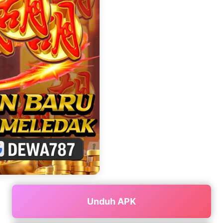
Unduh APK